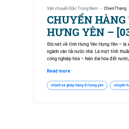
Vận chuyển Bắc Trung Nam
ChienThang
CHUYỂN HÀNG 
HƯNG YÊN – [039
Đôi nét về tỉnh Hưng Yên Hưng Yên – là x
ngành vận tải nước nhà. Là một tỉnh thuầ
công nghiệp hóa – hiện đại hóa đất nước
CHUYỂN
Read more
HÀNG
TỪ
chành xe ghép hàng đi hưng yên
chuyển h
BÌNH
DƯƠNG
ĐI
HƯNG
YÊN
–