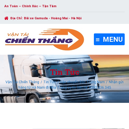
An Toàn – Chính Xác – Tận Tâm
Địa Chỉ:
Bãi xe Gamuda - Hoàng Mai - Hà Nội
MENU
Tin Tức
Vận Tải Chiến Thắng
Tin Tức
Vận chuyển Bắc Trung Nam
Nhận gửi
hàng từ Hà Nam đi Nha Trang uy tín liên hệ: 0392.836.345