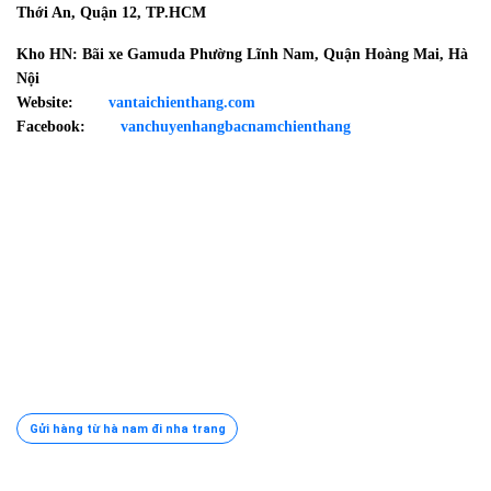
Thới An, Quận 12, TP.HCM
Kho HN: Bãi xe Gamuda Phường Lĩnh Nam, Quận Hoàng Mai, Hà
Nội
Website:
vantaichienthang.com
Facebook:
vanchuyenhangbacnamchienthang
Gửi hàng từ hà nam đi nha trang