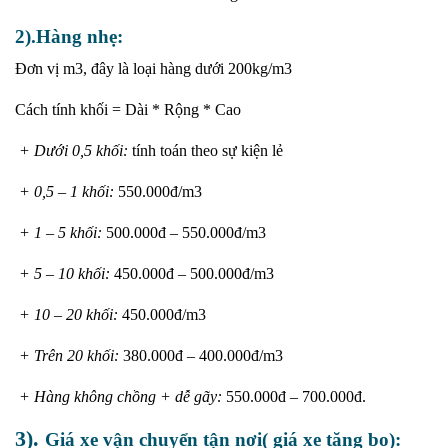
2).Hàng nhẹ:
Đơn vị m3, đây là loại hàng dưới 200kg/m3
Cách tính khối = Dài * Rộng * Cao
+ Dưới 0,5 khối:
tính toán theo sự kiện lẻ
+ 0,5 – 1 khối:
550.000đ/m3
+ 1 – 5 khối:
500.000đ – 550.000đ/m3
+ 5 – 10 khối:
450.000đ – 500.000đ/m3
+ 10 – 20 khối:
450.000đ/m3
+ Trên 20 khối:
380.000đ – 400.000đ/m3
+ Hàng không chồng + dễ gãy:
550.000đ – 700.000đ.
3).
Giá xe vận chuyển tận nơi( giá xe tăng bo):