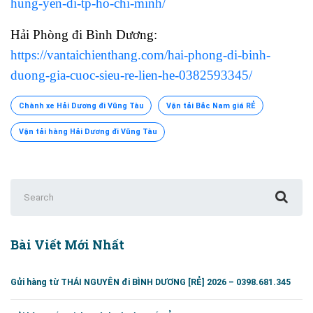
hung-yen-di-tp-ho-chi-minh/
Hải Phòng đi Bình Dương:
https://vantaichienthang.com/hai-phong-di-binh-
duong-gia-cuoc-sieu-re-lien-he-0382593345/
Chành xe Hải Dương đi Vũng Tàu
Vận tải Bắc Nam giá RẺ
Vận tải hàng Hải Dương đi Vũng Tàu
Search
for:
Bài Viết Mới Nhất
Gửi hàng từ THÁI NGUYÊN đi BÌNH DƯƠNG [RẺ] 2026 – 0398.681.345