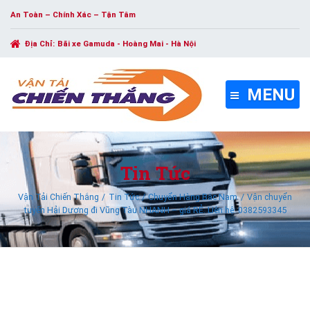
An Toàn – Chính Xác – Tận Tâm
Địa Chỉ:
Bãi xe Gamuda - Hoàng Mai - Hà Nội
MENU
Tin Tức
Vận Tải Chiến Thắng
Tin Tức
Chuyển Hàng Bắc Nam
Vận chuyển
tuyến Hải Dương đi Vũng Tàu NHANH – giá RẺ. Liên hệ: 0382593345