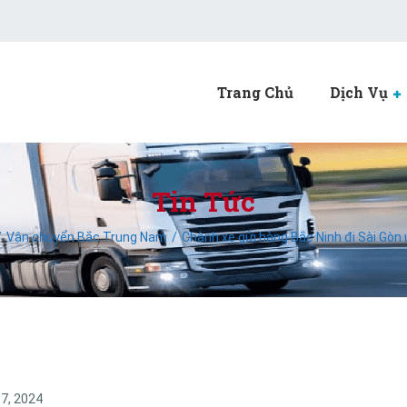
Trang Chủ
Dịch Vụ
Tin Tức
Vận chuyển Bắc Trung Nam
Chành xe gửi hàng Bắc Ninh đi Sài Gòn 
7, 2024