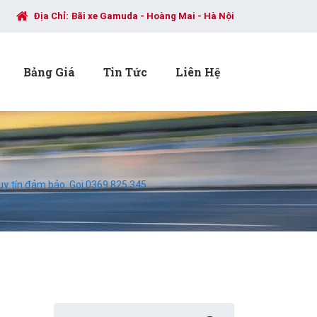
Địa Chỉ:
Bãi xe Gamuda - Hoàng Mai - Hà Nội
Bảng Giá
Tin Tức
Liên Hệ
uy tín đảm bảo. Gọi 0369.825.345
Search