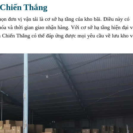
i Chiến Thắng
ọn đơn vị vận tải là cơ sở hạ tầng của kho bãi. Điều này có
óa và thời gian giao nhận hàng. Với cơ sở hạ tầng hiện đại v
m Chiến Thắng có thể đáp ứng được mọi yêu cầu về lưu kho v