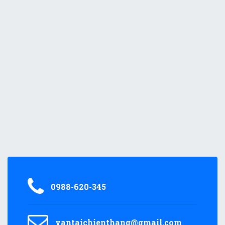
0988-620-345
vantaichienthang@gmail.com