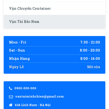
Vận Chuyển Container
Vận Tải Bắc Nam
Mon - Fri
7:30 - 21:00
Sat - Sun
8:00 - 20:00
Nhận Hàng
8:00 - 16:00
Ngày Lễ
Mở cửa
0900-000-000
vantaiminhchien@gmail.com
634 Lĩnh Nam - Hà Nội